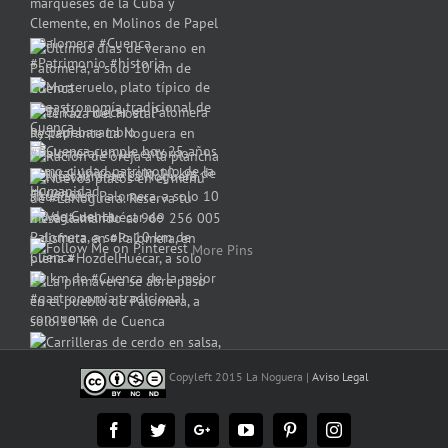
More Pins
Copyleft 2015 La Noguera |
Aviso Legal
Facebook
Twitter
Google+
YouTube
Pinterest
Instagram