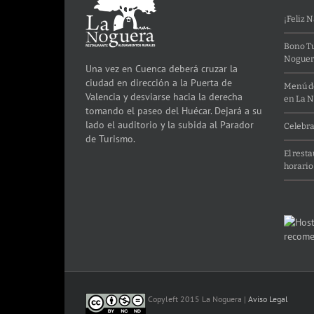
¡Feliz 
Bono Tu
Noguer
Una vez en Cuenca deberá cruzar la
ciudad en dirección a la Puerta de
Menú de
Valencia y desviarse hacia la derecha
en La 
tomando el paseo del Huécar. Dejará a su
lado el auditorio y la subida al Parador
Celebra
de Turismo.
El rest
horario
Copyleft 2015 La Noguera |
Aviso Legal