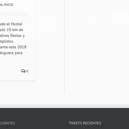
es
,
INICIO
sde el Hostal
solo 10 km de
ices fiestas y
mplidos.
ante este 2018
 Noguera para
0
ECIENTES
TWEETS RECIENTES