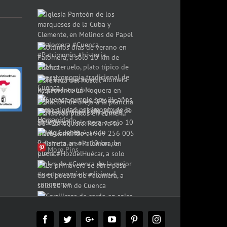
More Pins
Facebook
Twitter
Google+
YouTube
Pinterest
Instagram