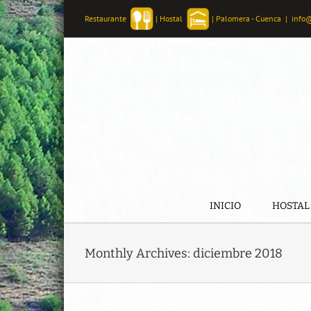
Skip
Restaurante
|
Hostal
|
Palomera - Cuenca
|
info
to
content
INICIO
HOSTAL
Monthly Archives:
diciembre 2018