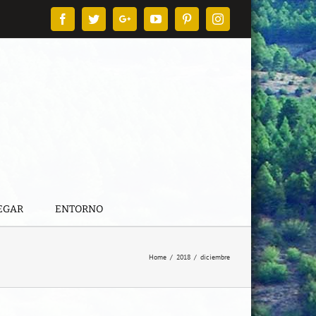
Facebook
Twitter
Google+
YouTube
Pinterest
Instagram
EGAR
ENTORNO
Home
/
2018
/
diciembre