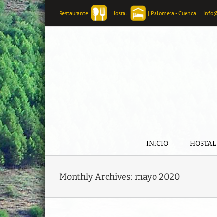
Skip
Restaurante
|
Hostal
|
Palomera - Cuenca
|
info
to
content
INICIO
HOSTAL
Monthly Archives:
mayo 2020