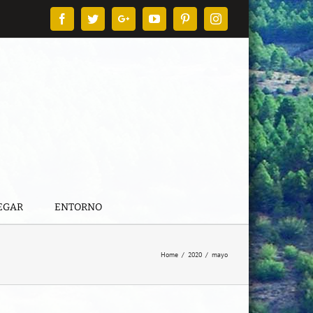
Facebook
Twitter
Google+
YouTube
Pinterest
Instagram
EGAR
ENTORNO
Home
/
2020
/
mayo