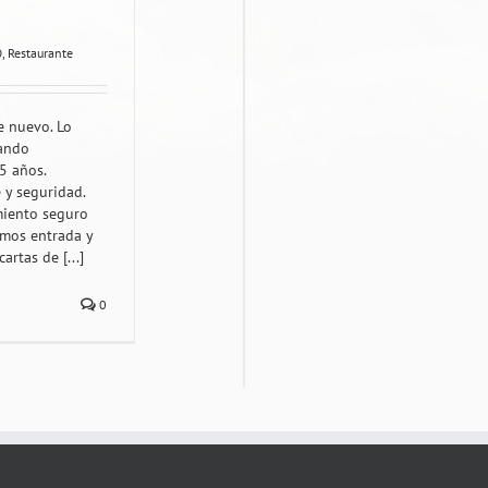
O
,
Restaurante
e nuevo. Lo
uando
5 años.
 y seguridad.
miento seguro
emos entrada y
artas de [...]
0