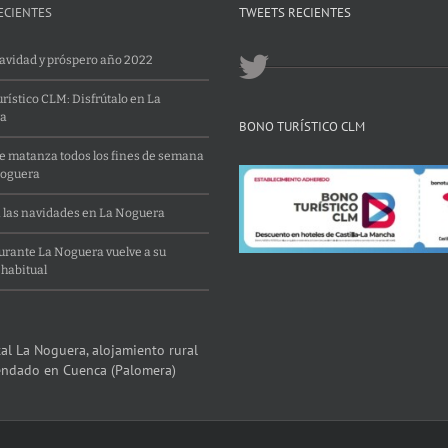
ECIENTES
TWEETS RECIENTES
Navidad y próspero año 2022
rístico CLM: Disfrútalo en La
a
BONO TURÍSTICO CLM
 matanza todos los fines de semana
Noguera
 las navidades en La Noguera
aurante La Noguera vuelve a su
 habitual