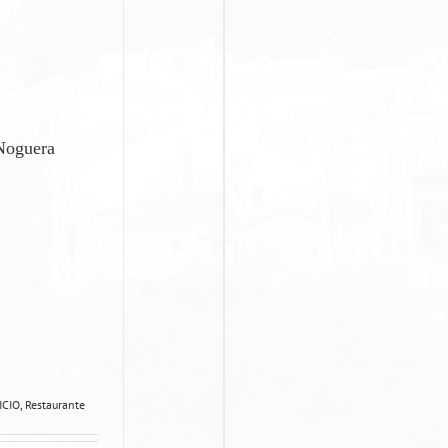
 Noguera
ICIO
,
Restaurante