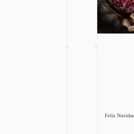
efemérides
INICIO
Feliz Navida