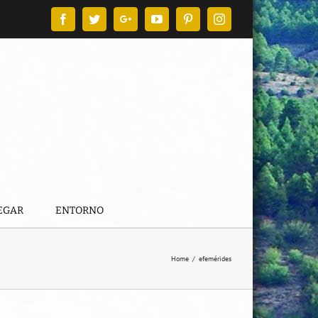
Facebook
Twitter
Google+
YouTube
Pinterest
Instagram
EGAR
ENTORNO
Home
/
efemérides