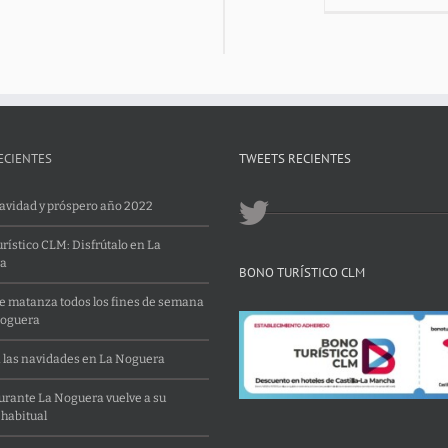
ECIENTES
TWEETS RECIENTES
Navidad y próspero año 2022
rístico CLM: Disfrútalo en La
a
BONO TURÍSTICO CLM
 matanza todos los fines de semana
Noguera
 las navidades en La Noguera
aurante La Noguera vuelve a su
 habitual