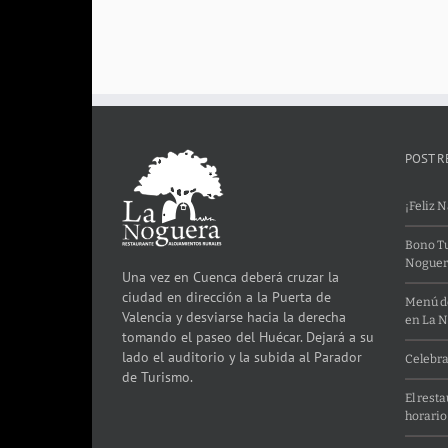
POST R
¡Feliz 
Bono Tu
Noguer
Una vez en Cuenca deberá cruzar la
ciudad en dirección a la Puerta de
Menú de
Valencia y desviarse hacia la derecha
en La 
tomando el paseo del Huécar. Dejará a su
lado el auditorio y la subida al Parador
Celebra
de Turismo.
El rest
horario