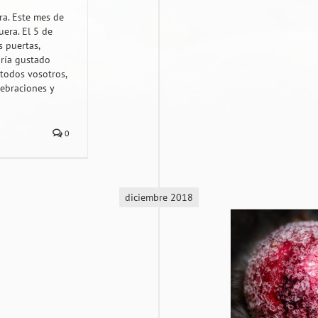
ra. Este mes de
era. El 5 de
 puertas,
bría gustado
 todos vosotros,
lebraciones y
0
diciembre 2018
Feliz Navidad y próspero año nuevo 2019