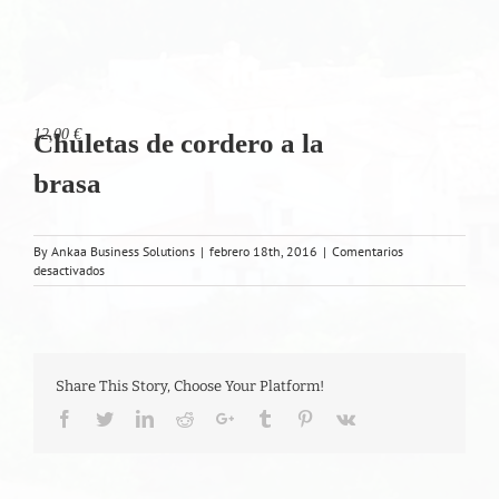
12,00 €
Chuletas de cordero a la
brasa
By
Ankaa Business Solutions
|
febrero 18th, 2016
|
Comentarios
en
desactivados
Chuletas
de
cordero
a
la
brasa
Share This Story, Choose Your Platform!
Facebook
Twitter
LinkedIn
Reddit
Google+
Tumblr
Pinterest
Vk