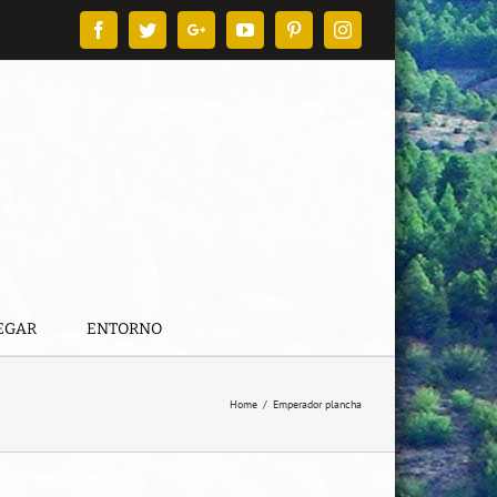
Facebook
Twitter
Google+
YouTube
Pinterest
Instagram
EGAR
ENTORNO
Home
/
Emperador plancha