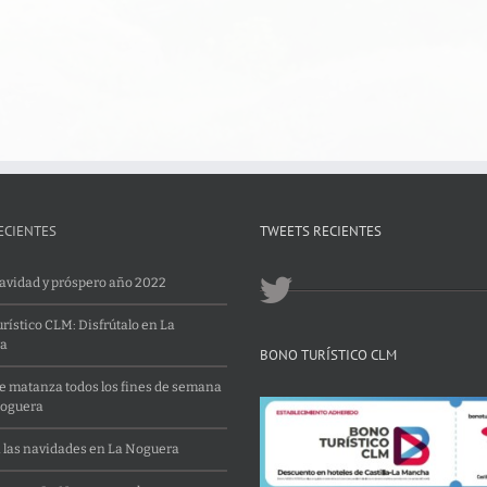
ECIENTES
TWEETS RECIENTES
Navidad y próspero año 2022
rístico CLM: Disfrútalo en La
a
BONO TURÍSTICO CLM
 matanza todos los fines de semana
Noguera
 las navidades en La Noguera