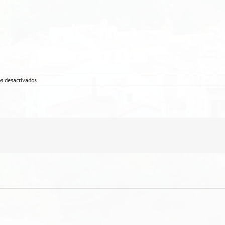
en
s desactivados
Emperador
plancha