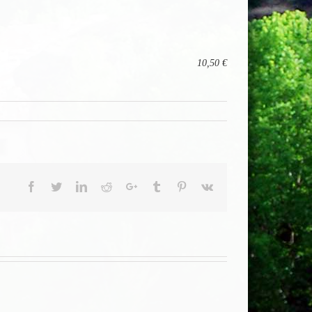
10,50 €
Facebook
Twitter
LinkedIn
Reddit
Google+
Tumblr
Pinterest
Vk