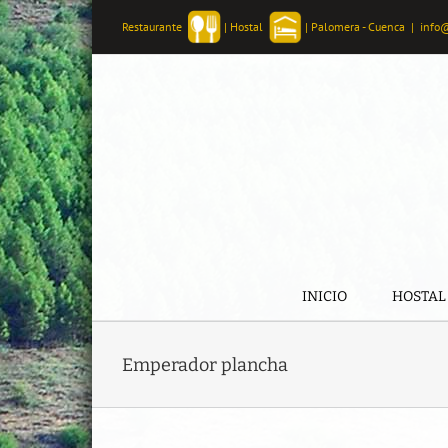
Skip
Restaurante
|
Hostal
|
Palomera - Cuenca
|
info
to
content
INICIO
HOSTAL
Emperador plancha