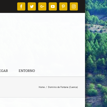
Facebook
Twitter
Google+
YouTube
Pinterest
Instagram
EGAR
ENTORNO
Home
/
Dominio de Fontana (Cuenca)