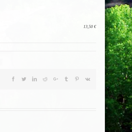
13,50 €
Facebook
Twitter
LinkedIn
Reddit
Google+
Tumblr
Pinterest
Vk