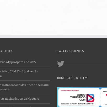
ECIENTES
TWEETS RECIENTES
Navidad y próspero año 2022
rístico CLM: Disfrútalo en La
a
BONO TURÍSTICO CLM
 matanza todos los fines de semana
Noguera
 las navidades en La Noguera