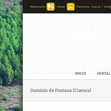
Skip
Restaurante
|
Hostal
|
Palomera - Cuenca
|
info
to
content
INICIO
HOSTAL
Dominio de Fontana (Cuenca)