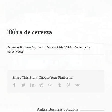
6,50 €
Jarra de cerveza
By
Ankaa Business Solutions
|
febrero 18th, 2016
|
Comentarios
en
desactivados
Jarra
de
cerveza
Share This Story, Choose Your Platform!
Facebook
Twitter
LinkedIn
Reddit
Google+
Tumblr
Pinterest
Vk
About the Author:
Ankaa Business Solutions