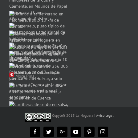
More Pins
Copyleft 2015 La Noguera |
Aviso Legal
Facebook
Twitter
Google+
YouTube
Pinterest
Instagram