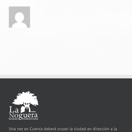
Una vez en Cuenca deberá cruzar la ciudad en dirección a la