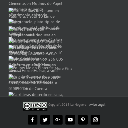
More Pins
Copyleft 2015 La Noguera |
Aviso Legal
Facebook
Twitter
Google+
YouTube
Pinterest
Instagram