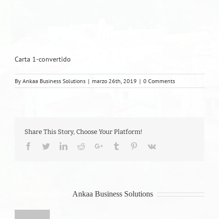
Carta 1-convertido
By
Ankaa Business Solutions
|
marzo 26th, 2019
|
0 Comments
Share This Story, Choose Your Platform!
Facebook
Twitter
LinkedIn
Reddit
Google+
Tumblr
Pinterest
Vk
About the Author:
Ankaa Business Solutions