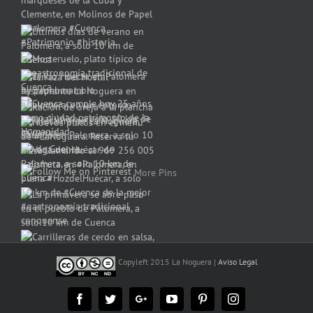
More Pins
Copyleft 2015 La Noguera |
Aviso Legal
Facebook
Twitter
Google+
YouTube
Pinterest
Instagram