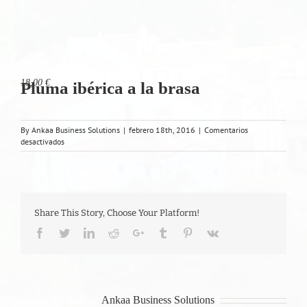
18,00 €
Pluma ibérica a la brasa
By
Ankaa Business Solutions
|
febrero 18th, 2016
|
Comentarios
en
desactivados
Pluma
ibérica
a
la
brasa
Share This Story, Choose Your Platform!
Facebook
Twitter
LinkedIn
Reddit
Google+
Tumblr
Pinterest
Vk
About the Author:
Ankaa Business Solutions