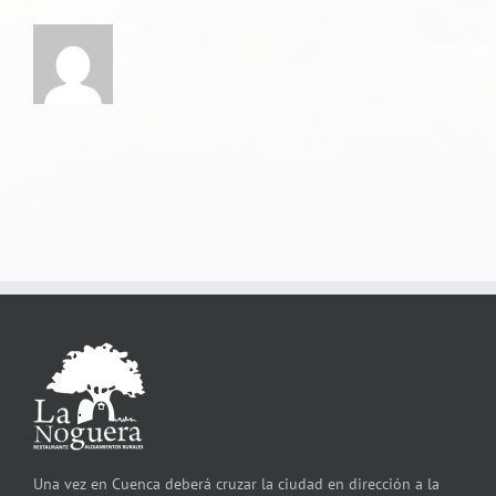
Una vez en Cuenca deberá cruzar la ciudad en dirección a la