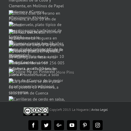
More Pins
Copyleft 2015 La Noguera |
Aviso Legal
Facebook
Twitter
Google+
YouTube
Pinterest
Instagram