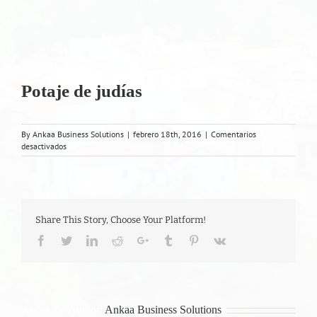
Potaje de judías
By
Ankaa Business Solutions
|
febrero 18th, 2016
|
Comentarios
en
desactivados
Potaje
de
judías
Share This Story, Choose Your Platform!
Facebook
Twitter
LinkedIn
Reddit
Google+
Tumblr
Pinterest
Vk
About the Author:
Ankaa Business Solutions