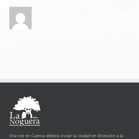
Una vez en Cuenca deberá cruzar la ciudad en dirección a la