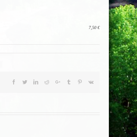
7,50 €
Facebook
Twitter
LinkedIn
Reddit
Google+
Tumblr
Pinterest
Vk