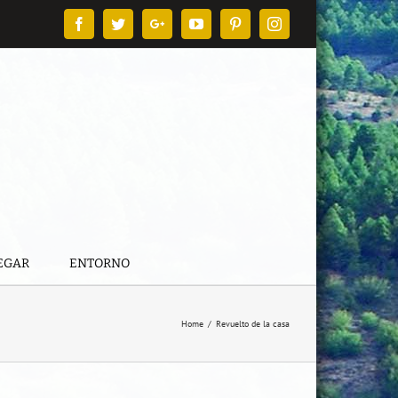
Facebook
Twitter
Google+
YouTube
Pinterest
Instagram
EGAR
ENTORNO
Home
/
Revuelto de la casa