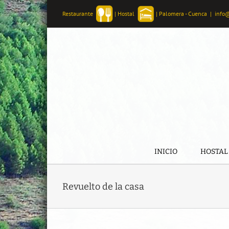
Skip
Restaurante
|
Hostal
|
Palomera - Cuenca
|
info
to
content
INICIO
HOSTAL
Revuelto de la casa