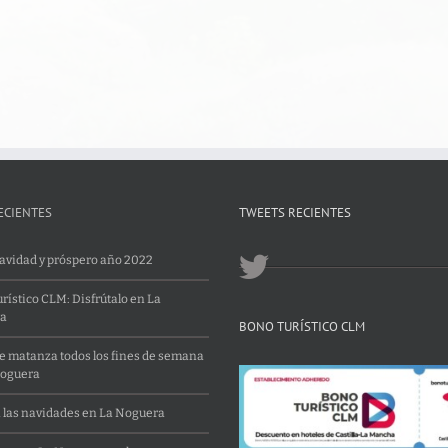
ECIENTES
TWEETS RECIENTES
Navidad y próspero año 2022
rístico CLM: Disfrútalo en La
a
BONO TURÍSTICO CLM
 matanza todos los fines de semana
Noguera
 las navidades en La Noguera