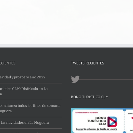
ECIENTES
TWEETS RECIENTES
Navidad y próspero año 2022
rístico CLM: Disfrútalo en La
a
BONO TURÍSTICO CLM
 matanza todos los fines de semana
Noguera
 las navidades en La Noguera