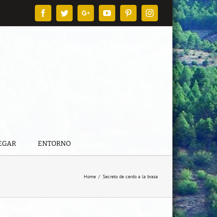
Facebook
Twitter
Google+
YouTube
Pinterest
Instagram
EGAR
ENTORNO
Home
/
Secreto de cerdo a la brasa