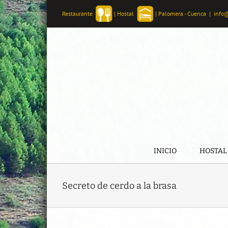
Skip
Restaurante
|
Hostal
|
Palomera - Cuenca
|
info
to
content
INICIO
HOSTAL
Secreto de cerdo a la brasa