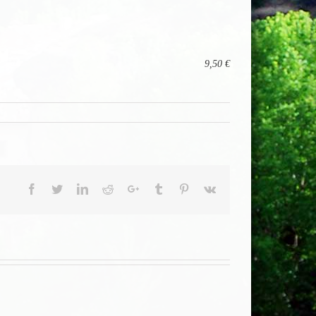
9,50 €
Facebook
Twitter
LinkedIn
Reddit
Google+
Tumblr
Pinterest
Vk