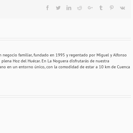
Facebook
Twitter
LinkedIn
Reddit
Google+
Tumblr
Pinterest
Vk
n negocio familiar, fundado en 1995 y regentado por Miguel y Alfonso
 plena Hoz del Huécar. En La Noguera disfrutarás de nuestra
rcano en un entorno único, con la comodidad de estar a 10 km de Cuenca