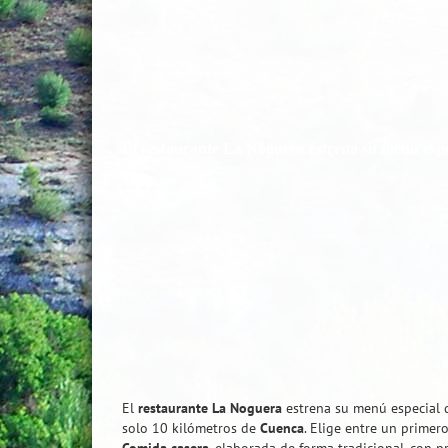
El restaurante La Noguera estrena su menú esp
El
restaurante La Noguera
estrena su menú especial 
solo 10 kilómetros de
Cuenca
. Elige entre un primer