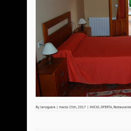
By
lanoguera
|
marzo 25th, 2017
|
INICIO
,
OFERTA
,
Restaurante