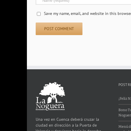
Save my name, email, and website in this browse
POST R
¡Feliz 
Bono Tu
Noguer
Una vez en Cuenca deberá cruzar la
ciudad en dirección a la Puerta de
Menú de