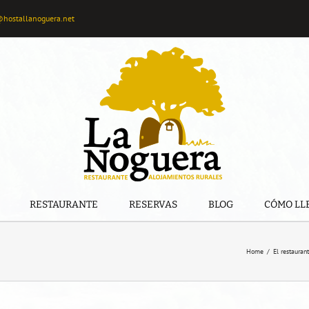
@hostallanoguera.net
RESTAURANTE
RESERVAS
BLOG
CÓMO LL
Home
/
El restaura