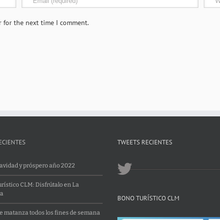
r for the next time I comment.
ECIENTES
TWEETS RECIENTES
Navidad y próspero año 2022
rístico CLM: Disfrútalo en La
a
BONO TURÍSTICO CLM
 matanza todos los fines de semana