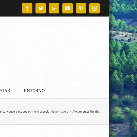
Facebook
Twitter
Google+
YouTube
Pinterest
Instagram
EGAR
ENTORNO
nte La Noguera estrena su menú especial de primavera
/
Alojamientos Rurales