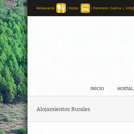
Skip
Restaurante
|
Hostal
|
Palomera - Cuenca
|
info
to
content
INICIO
HOSTAL
Alojamientos Rurales