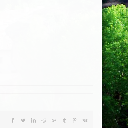
Facebook
Twitter
LinkedIn
Reddit
Google+
Tumblr
Pinterest
Vk