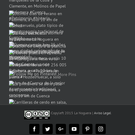
More Pins
Copyleft 2015 La Noguera |
Aviso Legal
Facebook
Twitter
Google+
YouTube
Pinterest
Instagram