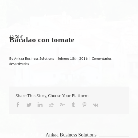
12,50 €
Bacalao con tomate
By
Ankaa Business Solutions
|
febrero 18th, 2016
|
Comentarios
en
desactivados
Bacalao
con
tomate
Share This Story, Choose Your Platform!
Facebook
Twitter
LinkedIn
Reddit
Google+
Tumblr
Pinterest
Vk
About the Author:
Ankaa Business Solutions