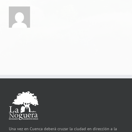
Una vez en Cuenca deberá cruzar la ciudad en dirección a la