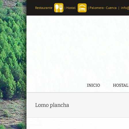
Skip
Restaurante
|
Hostal
|
Palomera - Cuenca
|
info
to
content
INICIO
HOSTAL
Lomo plancha