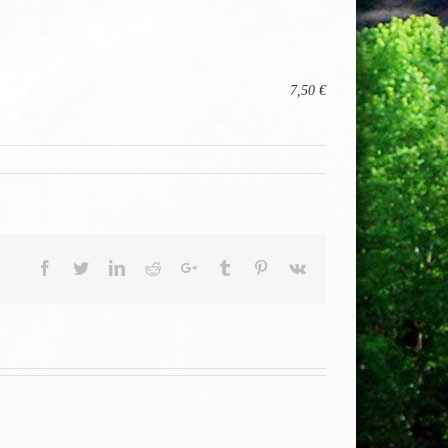
7,50 €
Facebook
Twitter
LinkedIn
Reddit
Google+
Tumblr
Pinterest
Vk