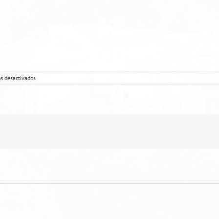
en
s desactivados
Lomo
plancha