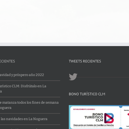
ECIENTES
TWEETS RECIENTES
Navidad y próspero año 2022
rístico CLM: Disfrútalo en La
a
BONO TURÍSTICO CLM
 matanza todos los fines de semana
Noguera
 las navidades en La Noguera