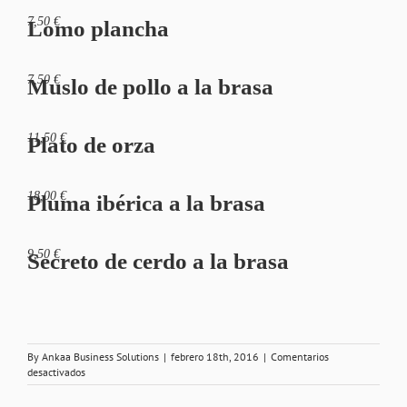
7,50 €
Lomo plancha
7,50 €
Muslo de pollo a la brasa
11,50 €
Plato de orza
18,00 €
Pluma ibérica a la brasa
9,50 €
Secreto de cerdo a la brasa
By
Ankaa Business Solutions
|
febrero 18th, 2016
|
Comentarios
en
desactivados
Carnes