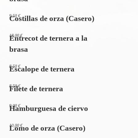
9,50 €
Costillas de orza (Casero)
18,00 €
Entrecot de ternera a la
brasa
8,50 €
Escalope de ternera
8,50 €
Filete de ternera
9,00 €
Hamburguesa de ciervo
10,00 €
Lomo de orza (Casero)