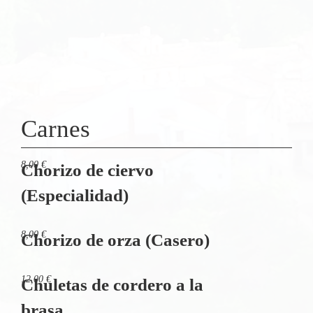
Carnes
8,00 €
Chorizo de ciervo
(Especialidad)
8,00 €
Chorizo de orza (Casero)
12,00 €
Chuletas de cordero a la
brasa