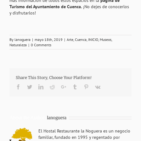
más información de todos estos espacios en la
página de
Turismo del Ayuntamiento de Cuenca
.
¡No dejes de conocerlos
y disfrutarlos!
By
lanoguera
|
mayo 18th, 2019
|
Arte
,
Cuenca
,
INICIO
,
Museos
,
Naturaleza
|
0 Comments
Share This Story, Choose Your Platform!
Facebook
Twitter
LinkedIn
Reddit
Google+
Tumblr
Pinterest
Vk
About the Author:
lanoguera
El Hostal Restaurante la Noguera es un negocio
familiar, fundado en 1995 y regentado por